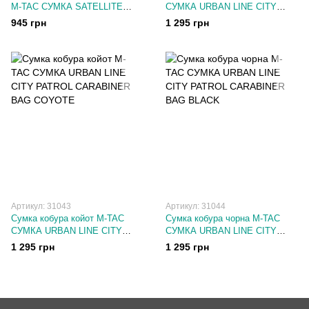
M-TAC СУМКА SATELLITE
СУМКА URBAN LINE CITY
BAG GEN.II BLACK
PATROL CARABINER BAG
945 грн
1 295 грн
OLIVE
Артикул: 31043
Артикул: 31044
Сумка кобура койот M-TAC
Сумка кобура чорна M-TAC
СУМКА URBAN LINE CITY
СУМКА URBAN LINE CITY
PATROL CARABINER BAG
PATROL CARABINER BAG
1 295 грн
1 295 грн
COYOTE
BLACK