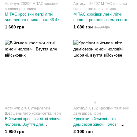
Артикул: 20206 M TAC кросівки
Артикул: 20207 M TAC кросівки
summer pro олива
summer pro олива темна
M TAC кросівки легкі літні
M TAC кросівки легкі літні
summer pro олива сітка 36-47
summer pro олива темна сітка
розміри
36-47 розміри
1 680 грн
1 680 грн
1 880 грн
4
Артикул: 276 Суперлегкие
Артикул: 0132 Кросівки тактичні
Шершень лето кожа+сетка черн
демі шкіра чорн
Військові кросівки літні жіночі
Кросівки військові літо
чоловічі. Взуття для
демісезон жіночі чоловічі
військових
шкіряні. взуття військове
1 950 грн
2 100 грн