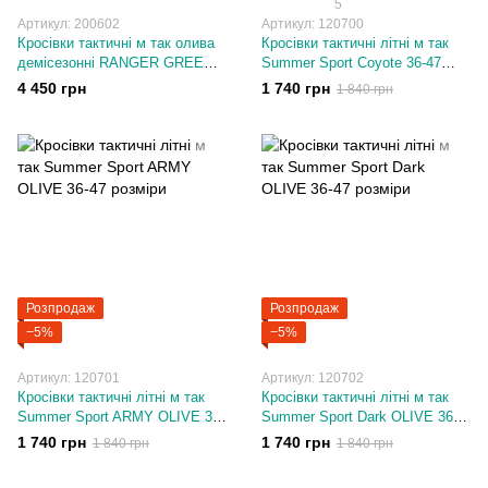
5
Артикул: 200602
Артикул: 120700
Кросівки тактичні м так олива
Кросівки тактичні літні м так
демісезонні RANGER GREEN
Summer Sport Coyote 36-47
36-46 розміри
розміри
4 450 грн
1 740 грн
1 840 грн
Розпродаж
Розпродаж
−5%
−5%
Артикул: 120701
Артикул: 120702
Кросівки тактичні літні м так
Кросівки тактичні літні м так
Summer Sport ARMY OLIVE 36-
Summer Sport Dark OLIVE 36-
47 розміри
47 розміри
1 740 грн
1 740 грн
1 840 грн
1 840 грн