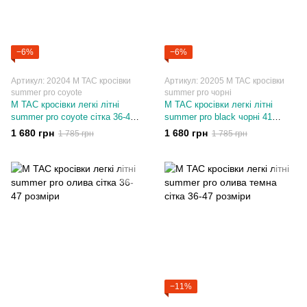
−6%
−6%
Артикул: 20204 M TAC кросівки
Артикул: 20205 M TAC кросівки
summer pro coyote
summer pro чорні
M TAC кросівки легкі літні
M TAC кросівки легкі літні
summer pro coyote сітка 36-47
summer pro black чорні 41
розміри
розмір
1 680 грн
1 680 грн
1 785 грн
1 785 грн
−11%