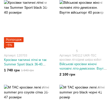
Розпродаж
−5%
5
Артикул: 120703
Артикул: 540112 UKR-TEC
Кросівки тактичні літні м так
кросівки літо/демі шкіра койот
Військові кросівки жіночі
Summer Sport black 36-40
чоловічі літо-демісезон. Взуття
розміри
1 740 грн
1 840 грн
військторг 40 розмір
2 100 грн