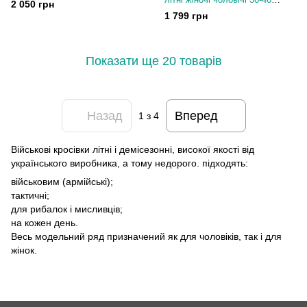
46 розмір
2 050 грн
розмір
1 799 грн
Показати ще 20 товарів
Назад
Вперед
1
з 4
Військові кросівки літні і демісезонні, високої якості від
українського виробника, а тому недорого. підходять:
військовим (армійські);
тактичні;
для рибалок і мисливців;
на кожен день.
Весь модельний ряд призначений як для чоловіків, так і для
жінок.