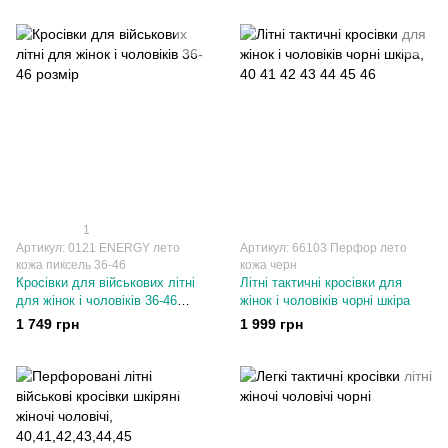
1
Артикул: 0121 ENERGY лето
Артикул: 66103 Перфор лето
кожа пиксель 36-46
кожа черн
Кросівки для військових літні
Літні тактичні кросівки для
для жінок і чоловіків 36-46
жінок і чоловіків чорні шкіра
розмір
1 749 грн
1 999 грн