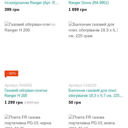
п'єзопідпалом Ranger (Арт. RA
Ranger Stove (RA 9951)
9948)
399 грн
1 899 грн
−30%
Артикул: RA9952
Артикул: СН0225
Газовий обігрівач-плитка
Балончик газовий для плит,
Ranger Н 200
обогрівачів 18,3 х 6,7 см, 225
грам
1 299 грн
50 грн
1 849 грн