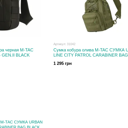
Артикул: 31042
ура черная M-TAC
Сумка кобура олива M-TAC СУМКА
 GEN.II BLACK
LINE CITY PATROL CARABINER BAG
1 295 грн