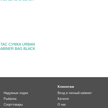
 M-TAC СУМКА URBAN
RABINER BAG BLACK
Клиентам
Надувные лодки
Вход в личный кабинет
Рыбалка
Каталог
Спорттовары
О нас