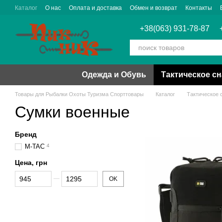
Перейти к основному контенту
Каталог
О нас
Оплата и доставка
Обмен и возврат
Контакты
+38(063) 931-78-87
Одежда и Обувь
Тактическое с
Товары для Рыбалки Охоты Туризма Спорттовары
Каталог
Тактическое 
Сумки военные
Бренд
M-TAC
4
Цена, грн
От Цена, грн
До Цена, грн
OK