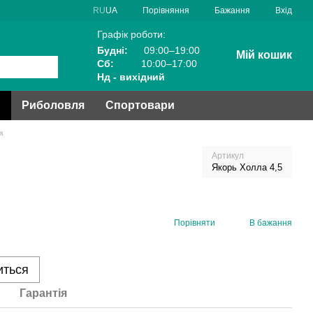
Порівняння
RU
UA
Бажання
Вхід
Графік роботи:
Будні:
09:00–19:00
Мій кошик
Сб:
10:00–17:00
Нд - вихідний
и
Риболовля
Спортовари
к
Артикул
Якорь Холла 4,5
Порівняти
В бажання
иться
Гарантія