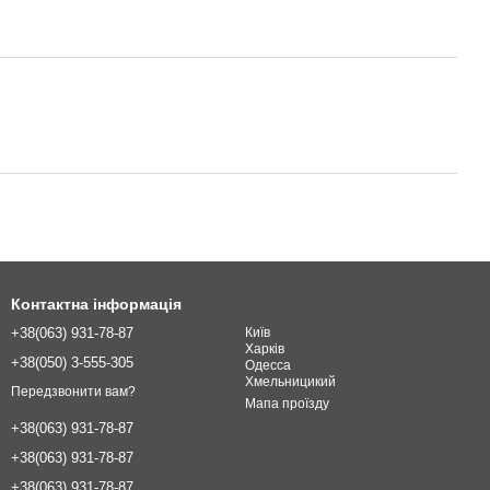
Контактна інформація
+38(063) 931-78-87
Київ
Харків
+38(050) 3-555-305
Одесcа
Хмельницикий
Передзвонити вам?
Мапа проїзду
+38(063) 931-78-87
+38(063) 931-78-87
+38(063) 931-78-87