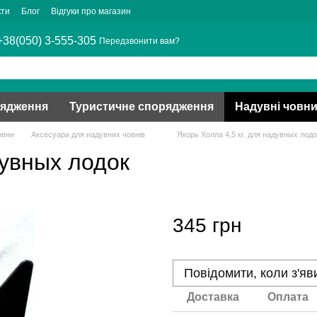
кти
Блог
Відгуки про магазин
+38(050) 3-555-305
Передзвонити вам?
рядження
Туристичне спорядження
Надувні човн
овни
Аксесуари для надувних човнів
Якорь Холла 4,5 кг. для надувных лодо
дувных лодок
345 грн
Повідомити, коли з'яв
Доставка
Оплата