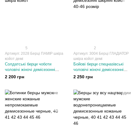
5
2
Артикул: 2028 Берці ПАМІР шкіра
Артикул: 3004 Берці ГЛАДІАТОР
койот демі
шкіра койот демі
Солдатські берци чоботи
Бойові берци спецназівські
чоловічі жіночі демісезонні
чоловічі жіночі демісезонні
шкіра койот
шкіряні койот 40-46 розмір
2 200 грн
2 250 грн