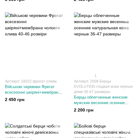
ВОЛОГОСТІЙКІ 39 розмір
койот 40-46 розміри
1
Артикул: 18022 фрегат олива
Артикул: 2008 Берцы
Військові черевики Фрегат
EVOLUTION гладкая кожа черные
деми 36-47 размеры
всесезонні шкіряні+мембрана
Берцы облегченные женские
чоловічі олива 40-46 розміри
2 450 грн
мужские весенние осенние
натуральная кожа черные 36-
2 200 грн
47 размеры