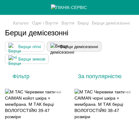
Каталог
Одяг і Взуття
Взуття
Берці
Берци демісезонні
Берци демісезонні
Берци літні
Берци демісезонні
Берци зимові
Фільтр
За популярністю