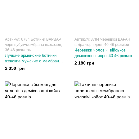
Артикул: 6784 Ботинки ВАРВАР
Артикул: 8784 Черевики ВАРАН
черн нубук+мембрана всесезон,
шкіра чорн демі, 40-46 розміри
36-46 размеры
Черевики чоловічі військові
Лучшие армейские ботинки
демісезонні чорні 40-46 розмір
женские мужские с мембраной
2 180 грн
всесезонные 36-46 размер
2 350 грн