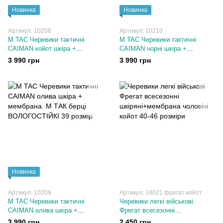
Новинка
Новинка
Артикул: 10208
Артикул: 10210
M TAC Черевики тактичні
M TAC Черевики тактичні
CAIMAN койот шкіра +
CAIMAN чорні шкіра +
мембрана. М ТАК берці
мембрана. М ТАК берці
3 990 грн
3 990 грн
ВОЛОГОСТІЙКІ 39-47 розміри
ВОЛОГОСТІЙКІ 38-47 розміри
Новинка
Артикул: 10209
Артикул: 18021 фрегат койот
M TAC Черевики тактичні
Черевики легкі військові
CAIMAN олива шкіра +
Фрегат всесезонні
мембрана. М ТАК берці
шкіряні+мембрана чоловічі
3 990 грн
2 450 грн