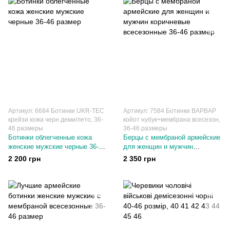
Артикул: 6684 Ботинки UKR-TEC
Артикул: 7584 Ботинки ВАРВАР
крейзи кожа черн деми/лето, 36-
койот нубук+мембрана всесезон,
46 размеры
36-46 размеры
Ботинки облегченные кожа
Берцы с мембраной армейские
женские мужские черные 36-46
для женщин и мужчин
размер
коричневые всесезонные 36-46
2 200 грн
2 350 грн
размер