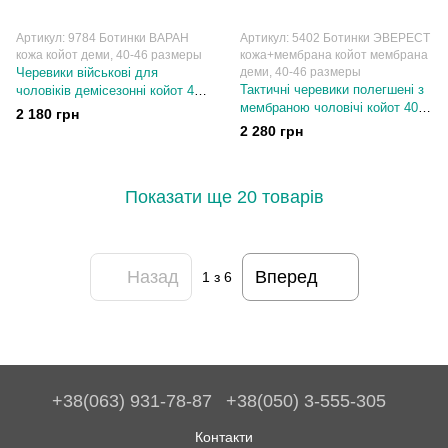
Артикул: 9784 Ботинки ВАРАН
Артикул: 5402 Ботинки ЭВЕРЕСТ
кожа койот деми, 40-46 размеры
кожа+мембрана койот мембрана
Черевики військові для
деми, 40-46 размеры
Тактичні черевики полегшені з
чоловіків демісезонні койот 40-
мембраною чоловічі койот 40-
46 розмір
2 180 грн
46 розмір
2 280 грн
Показати ще 20 товарів
Назад
Вперед
1
з 6
+38(063) 931-78-87
+38(050) 3-555-305
Контакти