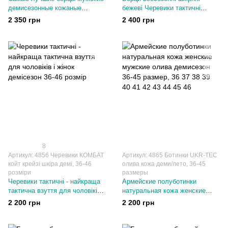
демисезонные кожаные
бежеві Черевики тактичні
коричневые
жіночі чоловічі
2 350 грн
2 400 грн
8
Артикул: 4856 Черевики КОМБАТ
Артикул: 4865 Ботинки UKR-TEC
койт крейзі шкіра демі, 36-46
олива кожа деми/лето, 36-45
розміри
размеры
Черевики тактичні - найкраща
Армейские полуботинки
тактична взуття для чоловіків і
натуральная кожа женские
жінок демісезон 36-46 розмір
мужские олива демисезон 36-
2 200 грн
2 200 грн
45 размер