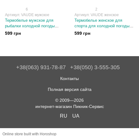
6
2
Артикул: VAUDE мужское
Артикул: VAUDE женское
Термобелье мужское для
Термобелье женское для
рыбалки холодной погоды
спорта для холодной погоды
Германия VAUDE мужское
повседневное зимнее VAUDE
599 грн
599 грн
Германия
+38(063) 931-78-87
+38(050) 3-555-305
Контакты
Полная версия сайта
© 2009—2026
интернет-магазин Пикник-Сервис
RU
UA
Online store built with Horoshop