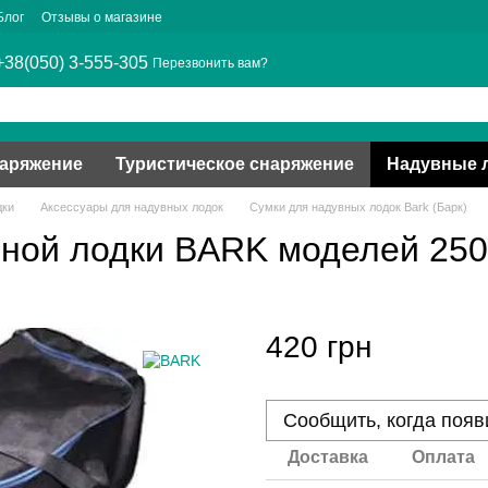
Блог
Отзывы о магазине
+38(050) 3-555-305
Перезвонить вам?
наряжение
Туристическое снаряжение
Надувные 
дки
Аксессуары для надувных лодок
Сумки для надувных лодок Bark (Барк)
вной лодки BARK моделей 250
420 грн
Сообщить, когда появ
Доставка
Оплата