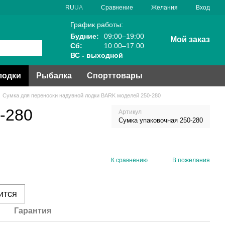
Сравнение
RU
UA
Желания
Вход
График работы:
Будние:
09:00–19:00
Мой заказ
Сб:
10:00–17:00
ВС - выходной
лодки
Рыбалка
Спорттовары
Сумка для переноски надувной лодки BARK моделей 250-280
-280
Артикул
Сумка упаковочная 250-280
К сравнению
В пожелания
ится
Гарантия