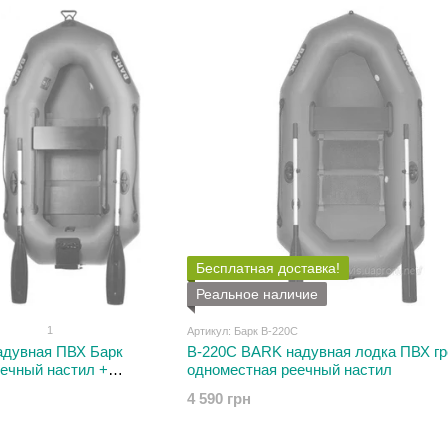
Бесплатная доставка!
Реальное наличие
1
Артикул: Барк В-220С
адувная ПВХ Барк
В-220С BARK надувная лодка ПВХ г
еечный настил +
одноместная реечный настил
баллоны
4 590 грн