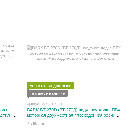
Бесплатная доставка!
Реальное наличие
Артикул: БАРК BT-270D
лодка
BARK BT-270D (ВТ-270Д) надувная лодка ПВХ
астил +
моторная двухместная плоскодонная реечный
енья
настил + передвижные сиденья
7 760 грн