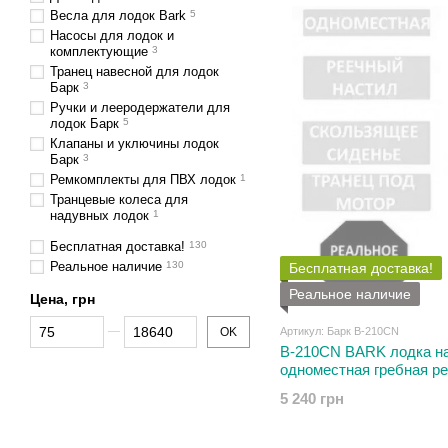
Весла для лодок Bark
5
Насосы для лодок и
комплектующие
3
Транец навесной для лодок
Барк
3
Ручки и лееродержатели для
лодок Барк
5
Клапаны и уключины лодок
Барк
3
Ремкомплекты для ПВХ лодок
1
Транцевые колеса для
надувных лодок
1
Бесплатная доставка!
130
Реальное наличие
130
Бесплатная доставка!
Реальное наличие
Цена, грн
От Цена, грн
До Цена, грн
Артикул: Барк В-210CN
OK
В-210СN BARK лодка н
одноместная гребная р
транец + увеличенные 
5 240 грн