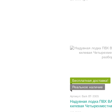
Бесплатная доставка!
Реальное наличие
Артикул: Bark ВТ-330S
Надувная лодка ПВХ B
килевая Четырехместна
разборное