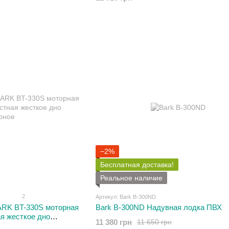
−2%
Бесплатная доставка!
Реальное наличие
2
Артикул: Bark В-300ND
ARK BT-330S моторная
Bark В-300ND Надувная лодка ПВХ
я жесткое дно
11 380 грн
11 650 грн