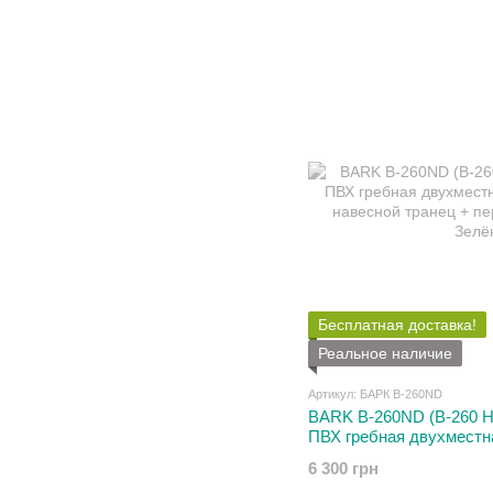
Бесплатная доставка!
Реальное наличие
Артикул: БАРК B-260ND
BARK B-260ND (В-260 Н
ПВХ гребная двухместн
навесной транец + пер
6 300 грн