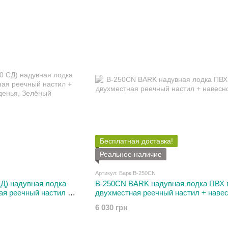
Бесплатная доставка!
Реальное наличие
Артикул: Барк В-250CN
Д) надувная лодка
В-250СN BARK надувная лодка ПВХ 
ая реечный настил +
двухместная реечный настил + наве
транец
6 030 грн