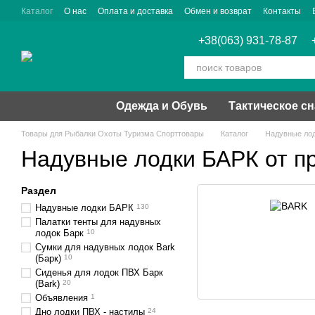
Перейти к основному контенту
Каталог
О нас
Оплата и доставка
Обмен и возврат
Контакты
+38(063) 931-78-87
Одежда и Обувь
Тактическое с
Товары для Рыбалки Охоты Туризма Спорттовары
Каталог
Надувные лод
Надувные лодки БАРК от п
Раздел
Надувные лодки БАРК
130
Палатки тенты для надувных
лодок Барк
10
Сумки для надувных лодок Bark
(Барк)
10
Сиденья для лодок ПВХ Барк
(Bark)
20
Объявления
1
Дно лодки ПВХ - настилы
24