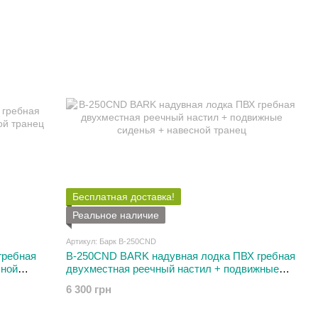
Бесплатная доставка!
Реальное наличие
Артикул: Барк В-250CND
гребная
B-250СND BARK надувная лодка ПВХ гребная
сной
двухместная реечный настил + подвижные
сиденья + навесной транец
6 300 грн