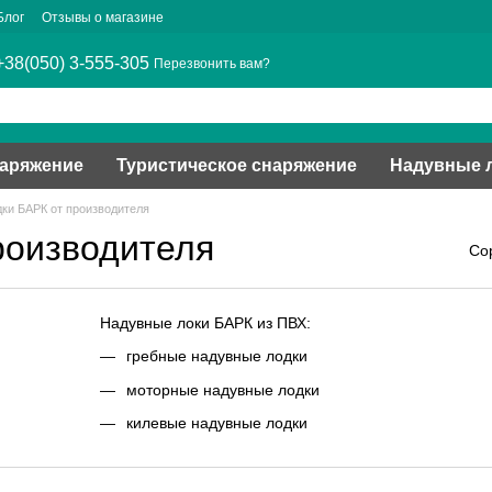
Блог
Отзывы о магазине
+38(050) 3-555-305
Перезвонить вам?
наряжение
Туристическое снаряжение
Надувные 
ки БАРК от производителя
роизводителя
Со
Надувные локи БАРК из ПВХ:
гребные надувные лодки
моторные надувные лодки
килевые надувные лодки