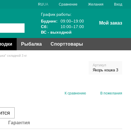
Сравнение
RU
UA
Желания
Вход
График работы:
Будние:
09:00–19:00
Мой заказ
Сб:
10:00–17:00
ВС - выходной
лодки
Рыбалка
Спорттовары
ка" складной 3 кг
Артикул
Якорь кошка 3
К сравнению
В пожелания
ится
Гарантия