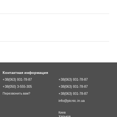
Контактная информация
+38(063) 931-78-87
+38(063) 931-78-87
+38(050) 3-555-305
+38(063) 931-78-87
+38(063) 931-78-87
Перезвонить вам?
info@picnic.in.ua
Киев
Харьков