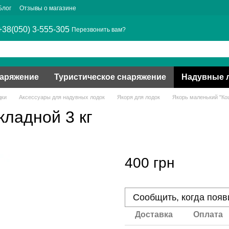
Блог
Отзывы о магазине
+38(050) 3-555-305
Перезвонить вам?
наряжение
Туристическое снаряжение
Надувные 
дки
Аксессуары для надувных лодок
Якоря для лодок
Якорь маленький "Кош
кладной 3 кг
400 грн
Сообщить, когда появ
Доставка
Оплата