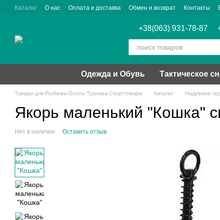
Перейти к основному контенту
Каталог
О нас
Оплата и доставка
Обмен и возврат
Контакты
+38(063) 931-78-87
Одежда и Обувь
Тактическое с
Товары для Рыбалки Охоты Туризма Спорттовары
Каталог
Надувные ло
Якорь маленький "Кошка" с
Нет в наличии
Оставить отзыв