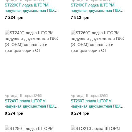
Артикул: Шторм st220ct
Артикул: Шторм st240сt
ST220CT лодка ШТОРМ
ST240СT лодка ШТОРМ
надувная двухместная ПВХ
надувная двухместная ПВХ
(STORM) со сланью и транцем
(STORM) со сланью и
7 224 грн
7 812 грн
серия СТ
подвесным транцем серия СТ
Артикул: Шторм st249t
Артикул: Шторм st260t
ST249T лодка ШТОРМ
ST260T лодка ШТОРМ
надувная двухместная ПВХ
надувная двухместная ПВХ
(STORM) со сланью и транцем
(STORM) со сланью и транцем
8 274 грн
8 274 грн
серия СТ
серия СТ