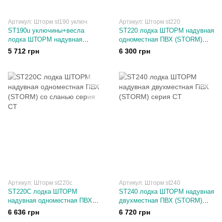
Артикул: Шторм st190 уключ
Артикул: Шторм st220
ST190u уключины+весла
ST220 лодка ШТОРМ надувная
лодка ШТОРМ надувная
одноместная ПВХ (STORM)
одноместная ПВХ (STORM)
серия СТ
5 712 грн
6 300 грн
серия СТ
Артикул: Шторм st220с
Артикул: Шторм st240
ST220С лодка ШТОРМ
ST240 лодка ШТОРМ надувная
надувная одноместная ПВХ
двухместная ПВХ (STORM)
(STORM) со сланью серия СТ
серия СТ
6 636 грн
6 720 грн