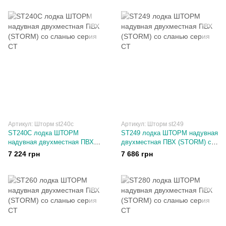
Артикул: Шторм st240с
Артикул: Шторм st249
ST240С лодка ШТОРМ
ST249 лодка ШТОРМ надувная
надувная двухместная ПВХ
двухместная ПВХ (STORM) со
(STORM) со сланью серия СТ
сланью серия СТ
7 224 грн
7 686 грн