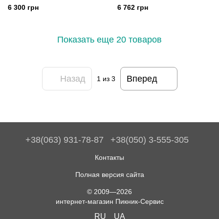
(STORM) серии MA
(STORM) серии MA
6 300 грн
6 762 грн
Показать еще 20 товаров
Назад
Вперед
1
из 3
+38(063) 931-78-87
+38(050) 3-555-305
Контакты
Полная версия сайта
© 2009—2026
интернет-магазин Пикник-Сервис
RU
UA