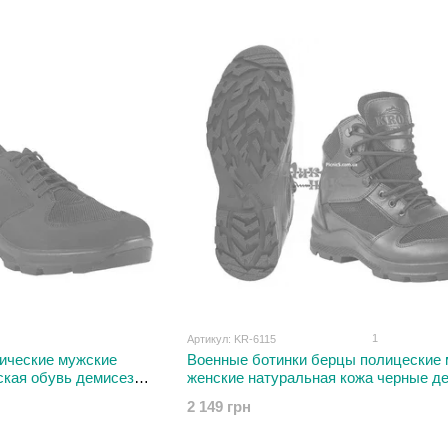
обладнанням, що допомагає виготовляти якісну проду
продукції, яку виробляють та продають наші підприє
Наші клієнти можуть бути впевнені, що вся продукція 
відповідально ставиться до безпеки виробництва прод
відповідність міжнародним стандартам.
1
Артикул: KR-6115
тические мужские
Военные ботинки берцы полицеские
ская обувь демисезон
женские натуральная кожа черные д
44 размер
2 149 грн