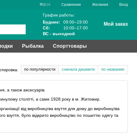
Сравнение
RU
UA
Желания
Вход
График работы:
Будние:
09:00–19:00
Мой заказ
Сб:
10:00–17:00
ВС - выходной
лодки
Рыбалка
Спорттовары
по популярности
сначала дешевле
по названию
ртировка:
ня, а також аксесуарів.
нулому столітті, а саме 1928 року в м. Житомир.
організації від виробництва взуття для дому до виробництва
чого взуття, було відкрито виробництво по пошиттю одягу та
наші підприємства оснащені сучасним високотехнічним