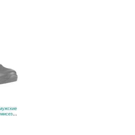
кцію для клієнтів. Ми робимо все для вдосконалення
мства. Воно сертифіковане за міжнародними стандартами.
виробляється відповідально та якісно. Компанія
укції. Вся продукція проходить нежалежну перевірку на
 мужские
емисезон