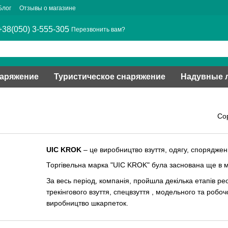
Блог
Отзывы о магазине
+38(050) 3-555-305
Перезвонить вам?
наряжение
Туристическое снаряжение
Надувные 
Со
UIC KROK
– це виробництво взуття, одягу, споряджен
Торгівельна марка "UIC KROK" була заснована ще в ми
За весь період, компанія, пройшла декілька етапів ре
трекінгового взуття, спецвзуття , модельного та робо
виробництво шкарпеток.
Вся Продукція виготовляється на власних фабриках, 