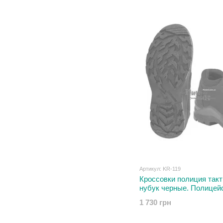
Артикул: KR-119
Кроссовки полиция так
нубук черные. Полицей
43 размер
1 730 грн