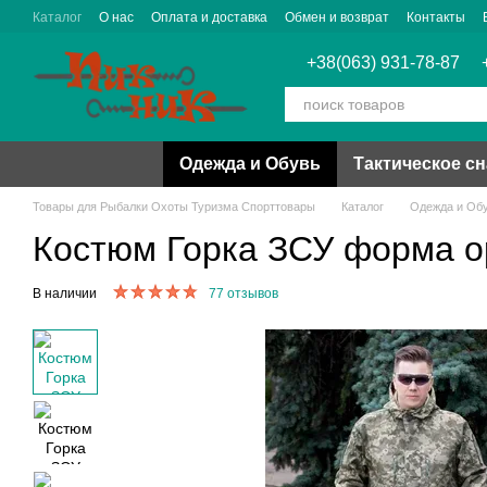
Перейти к основному контенту
Каталог
О нас
Оплата и доставка
Обмен и возврат
Контакты
+38(063) 931-78-87
Одежда и Обувь
Тактическое с
Товары для Рыбалки Охоты Туризма Спорттовары
Каталог
Одежда и Об
Костюм Горка ЗСУ форма о
В наличии
77 отзывов