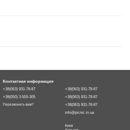
Контактная информация
+38(063) 931-78-87
+38(063) 931-78-87
+38(050) 3-555-305
+38(063) 931-78-87
+38(063) 931-78-87
Перезвонить вам?
info@picnic.in.ua
Киев