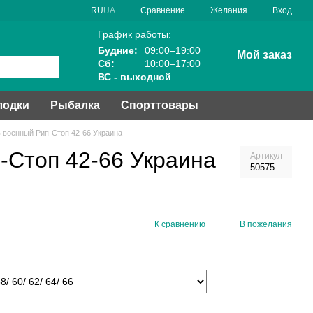
Сравнение
RU
UA
Желания
Вход
График работы:
Будние:
09:00–19:00
Мой заказ
Сб:
10:00–17:00
ВС - выходной
лодки
Рыбалка
Спорттовары
 военный Рип-Стоп 42-66 Украина
-Стоп 42-66 Украина
Артикул
50575
К сравнению
В пожелания