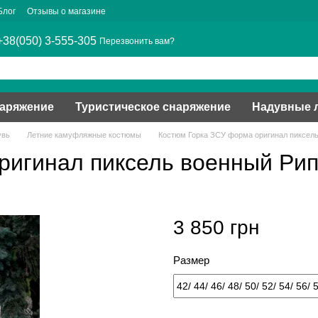
Блог
Отзывы о магазине
+38(050) 3-555-305
Перезвонить вам?
наряжение
Туристическое снаряжение
Надувные 
увь
Летние камуфляжные костюмы
Костюм Горка ЗСУ форма оригинал пиксель
ригинал пиксель военный Рип
3 850 грн
Размер